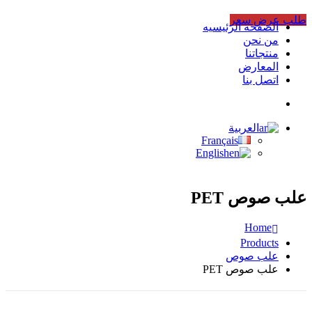
طلب عرض سعر
الصفحه الرئيسيه
من نحن
منتجاتنا
المعارض
اتصل بنا
العربية
Français
English
علب صوص PET
Home
Products
علب صوص
علب صوص PET