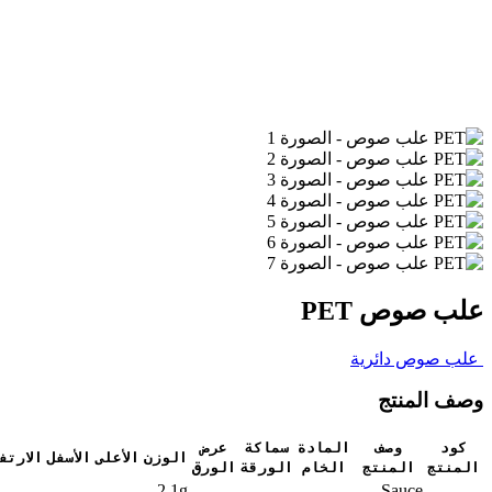
علب صوص PET
علب صوص دائرية
وصف المنتج
كود
وصف
المادة
سماكة
عرض
الوزن
الأعلى
الأسفل
الارتف
المنتج
المنتج
الخام
الورقة
الورق
2.1g
Sauce