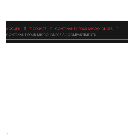
ACCUEIL
PRODUCTS
CONTENANTS POUR MICRO-ONDES
CONTENANT POUR MICRO-ONDES À 1 COMPARTIMENTS