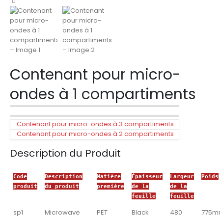
Contenant pour micro-
ondes à 1 compartiments
Contenant pour micro-ondes à 3 compartiments
Contenant pour micro-ondes à 2 compartiments
Description du Produit
Code
Description
Matière
Épaisseur
Largeur
Poids
produit
du produit
première
de la
de la
feuille
feuille
sp1
Microwave
PET
Black
480
775