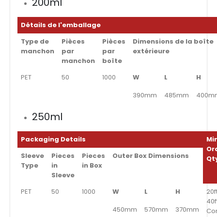
200ml
Détails de l'emballage
Type de
Pièces
Pièces
Dimensions de la boîte
manchon
par
par
extérieure
manchon
boîte
PET
50
1000
W
L
H
390mm
485mm
400m
250ml
Packaging Details
Mi
Or
Sleeve
Pieces
Pieces
Outer Box Dimensions
Qt
Type
in
in Box
Sleeve
PET
50
1000
W
L
H
20f
40f
450mm
570mm
370mm
Co