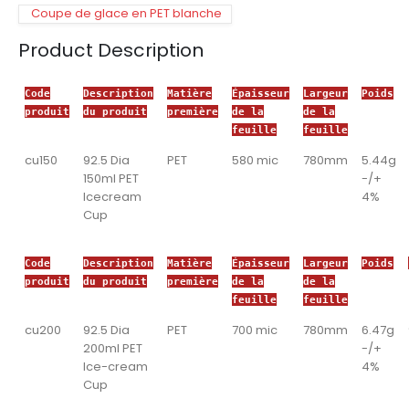
Coupe de glace en PET blanche
Product Description
Code
Description
Matière
Épaisseur
Largeur
Poids
produit
du produit
première
de la
de la
feuille
feuille
cu150
92.5 Dia
PET
580 mic
780mm
5.44g
150ml PET
-/+
Icecream
4%
Cup
Code
Description
Matière
Épaisseur
Largeur
Poids
produit
du produit
première
de la
de la
feuille
feuille
cu200
92.5 Dia
PET
700 mic
780mm
6.47g
200ml PET
-/+
Ice-cream
4%
Cup