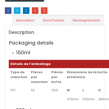
Description
Store Policies
Renseignements
Description
Packaging details
150ml
Détails de l'emballage
Type de
Pièces
Pièces
Dimensions de la boîte
manchon
par
par
extérieure
manchon
boîte
PET
50
1000
W
L
H
470mm
530mm
380m