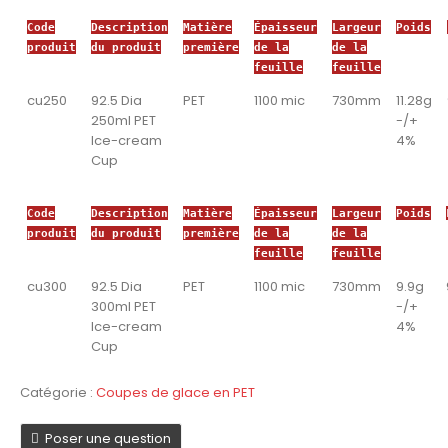
Code
Description
Matière
Épaisseur
Largeur
Poids
produit
du produit
première
de la
de la
feuille
feuille
cu250
92.5 Dia
PET
1100 mic
730mm
11.28g
250ml PET
-/+
Ice-cream
4%
Cup
Code
Description
Matière
Épaisseur
Largeur
Poids
produit
du produit
première
de la
de la
feuille
feuille
cu300
92.5 Dia
PET
1100 mic
730mm
9.9g
300ml PET
-/+
Ice-cream
4%
Cup
Catégorie :
Coupes de glace en PET
Poser une question