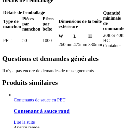
Détails de l’emballage
Détails de l'emballage
Quantité
minimale
Pièces
Pièces
Type de
Dimensions de la boîte
de
par
par
manchon
extérieure
commande
manchon
boîte
20ft or 40ft
W
L
H
PET
50
1000
HC
260mm
475mm
330mm
Container
Questions et demandes générales
Il n'y a pas encore de demandes de renseignements.
Produits similaires
Contenants de sauce en PET
Contenant à sauce rond
Lire la suite
Aperçu rapide