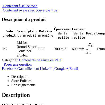
Contenant à sauce rond
Contenant ovale avec couvercle 4 oz
Description du produit
Épaisseur
Largeur
Code
Description
Matière
de la
de la
Poids
Long
produit
du produit
première
feuille
feuille
Lid for
1.7g
Round Sauce
Id2
PET
300 mic
600 mm
-/+
12m
Container
4%
2/3/4oz
Catégorie :
Contenants de sauce en PET
Poser une question
Facebook
Gazouillement
LinkedIn
Google +
Email
Description
Store Policies
Renseignements
Description