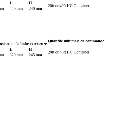
L
H
20ft or 40ft HC Container
mm
450 mm
240 mm
Quantité minimale de commande
sions de la boîte extérieure
L
H
20ft or 40ft HC Container
mm
320 mm
245 mm