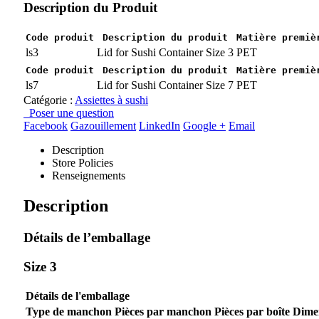
Description du Produit
Code produit
Description du produit
Matière premiè
ls3
Lid for Sushi Container Size 3
PET
Code produit
Description du produit
Matière premiè
ls7
Lid for Sushi Container Size 7
PET
Catégorie :
Assiettes à sushi
Poser une question
Facebook
Gazouillement
LinkedIn
Google +
Email
Description
Store Policies
Renseignements
Description
Détails de l’emballage
Size 3
Détails de l'emballage
Type de manchon
Pièces par manchon
Pièces par boîte
Dimen