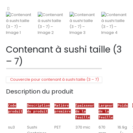
Contenant à sushi taille (3
– 7)
Couvercle pour contenant à sushi taille (3 – 7)
Description du produit
Code
Description
Matière
Épaisseur
Largeur
Poids
produit
du produit
première
de la
de la
feuille
feuille
su3
Sushi
PET
370 mic
670
16.9g