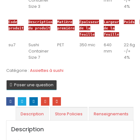
Container
mm
-/+
Size 3
4%
Code
Description
Matière
Épaisseur
Largeur
Poids
produit
du produit
première
de la
de la
feuille
feuille
su7
Sushi
PET
350 mic
640
22.6g
Container
mm
-/+
Size 7
4%
Catégorie :
Assiettes à sushi
Poser une question
Description
Store Policies
Renseignements
Description