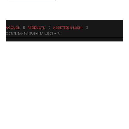
ACCUEIL
PRODUCTS
ASSIETTES À SUSHI
CONTENANT À SUSHI TAILLE (3 – 7)